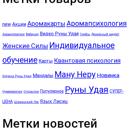
Аромапсихология
Аромакарты
new
Акции
Видео Руны Удая
Ароматерапия
Вебинар
Глифы
Денежный амулет
Индивидуальное
Женские Силы
обучение
Квантовая психология
Карты
Ману Неру
Новинка
Мандалы
Кружка Руны Удая
Руны Удая
Популярное
СУПЕР-
Нумерология
Открытки
Язык Лисиц
ЦЕНА
Шаманский Лес
Метки новостей