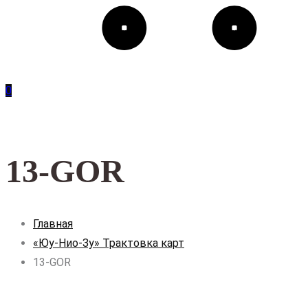
0
13-GOR
Главная
«Юу-Нио-Зу» Трактовка карт
13-GOR