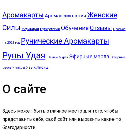
Аромакарты
Женские
Аромапсихология
Силы
Обучение
Отзывы
Медитация
Нумерология
Прогноз
Рунические Аромакарты
на 2021 год
Руны Удая
Эфирные масла
Шаман Мурга
Эфирные
Язык Лисиц
масла и чакры
О сайте
Здесь может быть отличное место для того, чтобы
представить себя, свой сайт или выразить какие-то
благодарности.