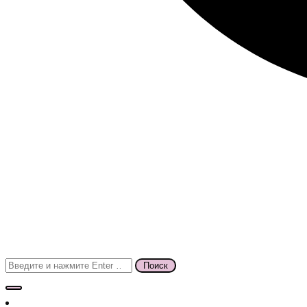
Поиск
для: