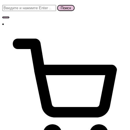
Поиск
для: