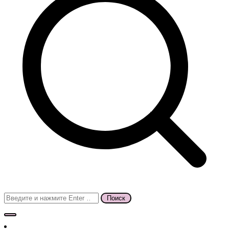
Поиск
для: