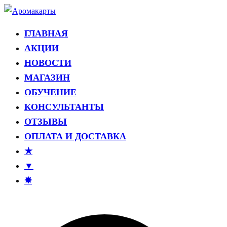
Перейти
к
ГЛАВНАЯ
Аромакарты
Психологические эфирные карты • Аромапсихология
содержимому
АКЦИИ
НОВОСТИ
МАГАЗИН
ОБУЧЕНИЕ
КОНСУЛЬТАНТЫ
ОТЗЫВЫ
ОПЛАТА И ДОСТАВКА
★
▼
✸