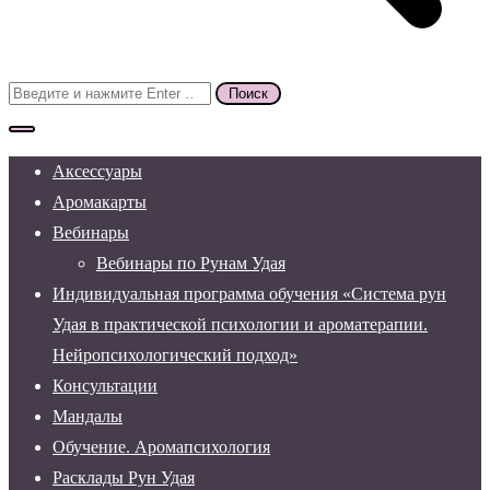
Поиск
для:
Аксессуары
Аромакарты
Вебинары
Вебинары по Рунам Удая
Индивидуальная программа обучения «Система рун
Удая в практической психологии и ароматерапии.
Нейропсихологический подход»
Консультации
Мандалы
Обучение. Аромапсихология
Расклады Рун Удая