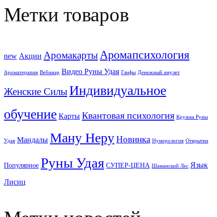
Метки товаров
Аромапсихология
Аромакарты
new
Акции
Видео Руны Удая
Ароматерапия
Вебинар
Глифы
Денежный амулет
Индивидуальное
Женские Силы
обучение
Квантовая психология
Карты
Кружка Руны
Ману Неру
Новинка
Мандалы
Удая
Нумерология
Открытки
Руны Удая
Язык
Популярное
СУПЕР-ЦЕНА
Шаманский Лес
Лисиц