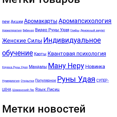
Аромапсихология
Аромакарты
new
Акции
Видео Руны Удая
Ароматерапия
Вебинар
Глифы
Денежный амулет
Индивидуальное
Женские Силы
обучение
Квантовая психология
Карты
Ману Неру
Новинка
Мандалы
Кружка Руны Удая
Руны Удая
Популярное
СУПЕР-
Нумерология
Открытки
Язык Лисиц
ЦЕНА
Шаманский Лес
Метки новостей