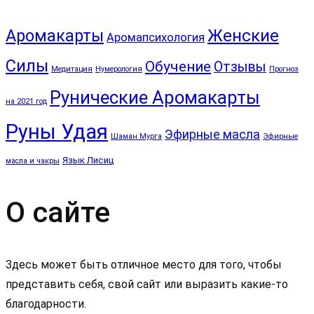
Аромакарты
Женские
Аромапсихология
Силы
Обучение
Отзывы
Медитация
Нумерология
Прогноз
Рунические Аромакарты
на 2021 год
Руны Удая
Эфирные масла
Шаман Мурга
Эфирные
Язык Лисиц
масла и чакры
О сайте
Здесь может быть отличное место для того, чтобы
представить себя, свой сайт или выразить какие-то
благодарности.