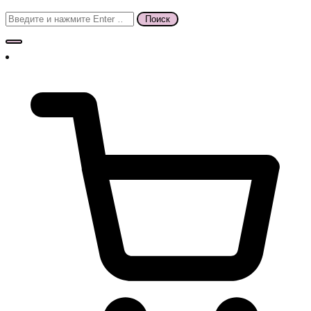
Поиск
для: