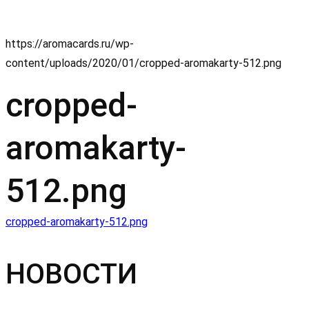
https://aromacards.ru/wp-
content/uploads/2020/01/cropped-aromakarty-512.png
cropped-
aromakarty-
512.png
Навигация
cropped-aromakarty-512.png
по
НОВОСТИ
записям