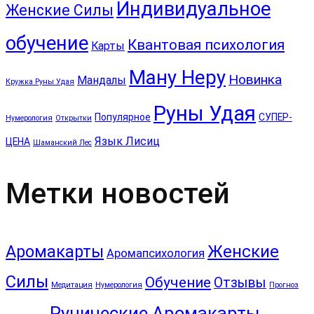
Индивидуальное
Женские Силы
обучение
Квантовая психология
Карты
Ману Неру
Новинка
Мандалы
Кружка Руны Удая
Руны Удая
Популярное
СУПЕР-
Нумерология
Открытки
Язык Лисиц
ЦЕНА
Шаманский Лес
Метки новостей
Аромакарты
Женские
Аромапсихология
Силы
Обучение
Отзывы
Медитация
Нумерология
Прогноз
Рунические Аромакарты