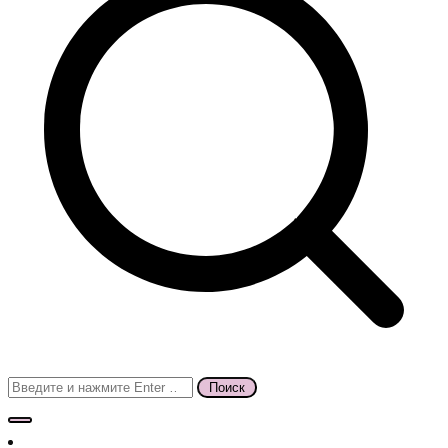
Поиск
для: