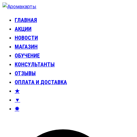
Перейти
к
ГЛАВНАЯ
Аромакарты
Психологические эфирные карты • Аромапсихология
содержимому
АКЦИИ
НОВОСТИ
МАГАЗИН
ОБУЧЕНИЕ
КОНСУЛЬТАНТЫ
ОТЗЫВЫ
ОПЛАТА И ДОСТАВКА
★
▼
✸