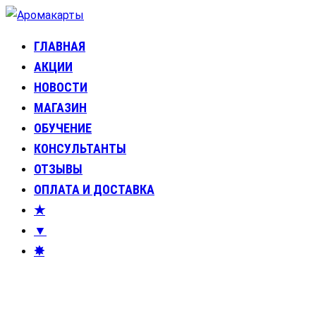
Перейти
к
ГЛАВНАЯ
Аромакарты
Психологические эфирные карты • Аромапсихология
содержимому
АКЦИИ
НОВОСТИ
МАГАЗИН
ОБУЧЕНИЕ
КОНСУЛЬТАНТЫ
ОТЗЫВЫ
ОПЛАТА И ДОСТАВКА
★
▼
✸