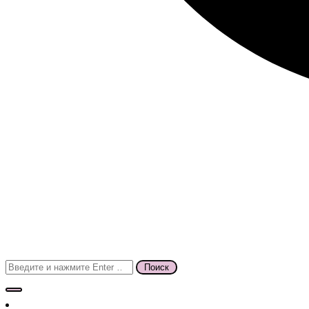
Поиск
для: