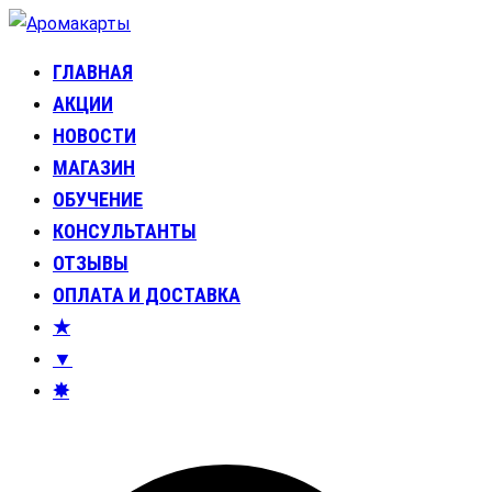
Перейти
к
ГЛАВНАЯ
Аромакарты
Психологические эфирные карты • Аромапсихология
содержимому
АКЦИИ
НОВОСТИ
МАГАЗИН
ОБУЧЕНИЕ
КОНСУЛЬТАНТЫ
ОТЗЫВЫ
ОПЛАТА И ДОСТАВКА
★
▼
✸