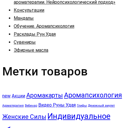
ароматерапии. Нейропсихологический подход»
Консультации
Мандалы
Обучение. Аромапсихология
Расклады Рун Удая
Сувениры
Эфирные масла
Метки товаров
Аромапсихология
Аромакарты
new
Акции
Видео Руны Удая
Ароматерапия
Вебинар
Глифы
Денежный амулет
Индивидуальное
Женские Силы