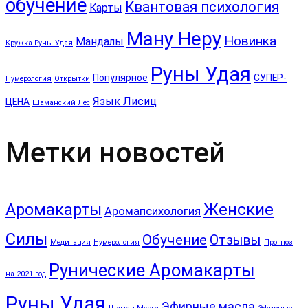
обучение
Квантовая психология
Карты
Ману Неру
Новинка
Мандалы
Кружка Руны Удая
Руны Удая
Популярное
СУПЕР-
Нумерология
Открытки
Язык Лисиц
ЦЕНА
Шаманский Лес
Метки новостей
Аромакарты
Женские
Аромапсихология
Силы
Обучение
Отзывы
Медитация
Нумерология
Прогноз
Рунические Аромакарты
на 2021 год
Руны Удая
Эфирные масла