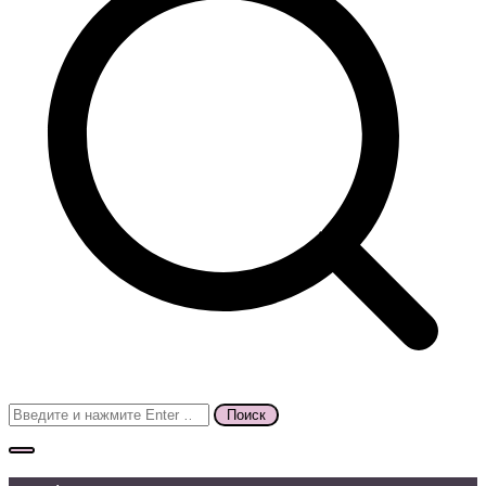
Поиск
для: