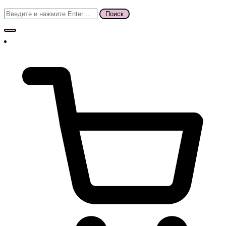
Поиск
для: