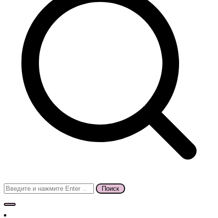
Поиск
для: