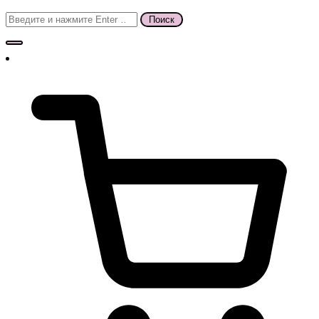
Поиск
для: