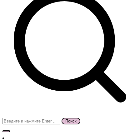
Поиск
для: