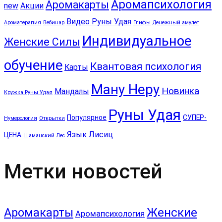
Аромапсихология
Аромакарты
new
Акции
Видео Руны Удая
Ароматерапия
Вебинар
Глифы
Денежный амулет
Индивидуальное
Женские Силы
обучение
Квантовая психология
Карты
Ману Неру
Новинка
Мандалы
Кружка Руны Удая
Руны Удая
Популярное
СУПЕР-
Нумерология
Открытки
Язык Лисиц
ЦЕНА
Шаманский Лес
Метки новостей
Аромакарты
Женские
Аромапсихология