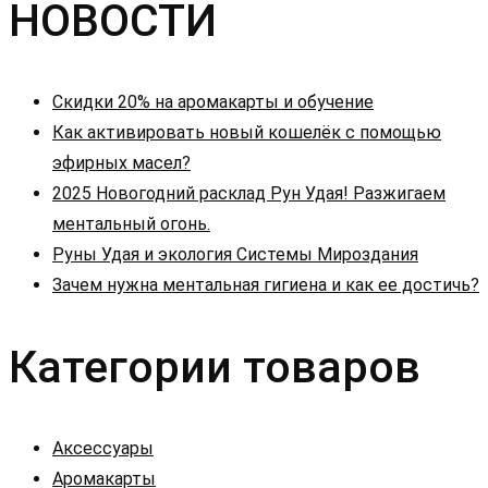
НОВОСТИ
записям
Скидки 20% на аромакарты и обучение
Как активировать новый кошелёк с помощью
эфирных масел?
2025 Новогодний расклад Рун Удая! Разжигаем
ментальный огонь.
Руны Удая и экология Системы Мироздания
Зачем нужна ментальная гигиена и как ее достичь?
Категории товаров
Аксессуары
Аромакарты