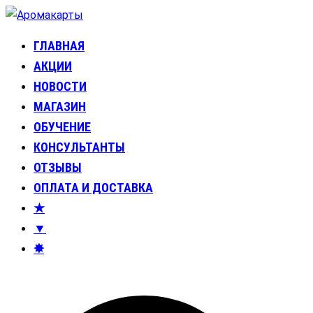
Перейти
к
ГЛАВНАЯ
Аромакарты
Психологические эфирные карты • Аромапсихология
содержимому
АКЦИИ
НОВОСТИ
МАГАЗИН
ОБУЧЕНИЕ
КОНСУЛЬТАНТЫ
ОТЗЫВЫ
ОПЛАТА И ДОСТАВКА
★
▼
✸