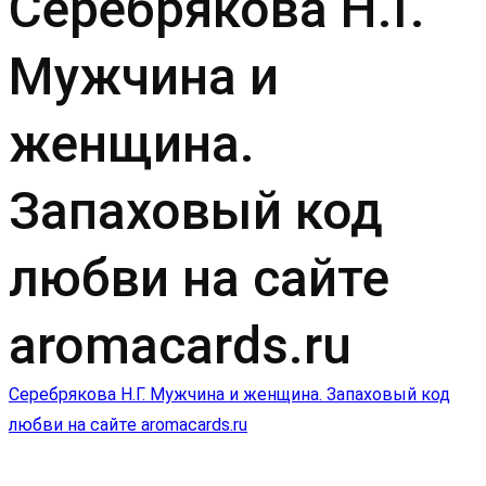
Серебрякова Н.Г.
Мужчина и
женщина.
Запаховый код
любви на сайте
aromacards.ru
Навигация
Серебрякова Н.Г. Мужчина и женщина. Запаховый код
любви на сайте aromacards.ru
по