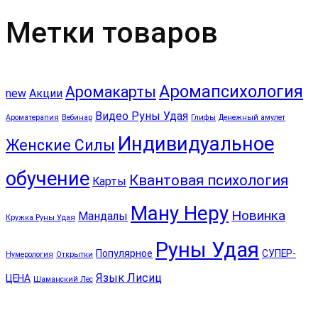
Метки товаров
Аромапсихология
Аромакарты
new
Акции
Видео Руны Удая
Ароматерапия
Вебинар
Глифы
Денежный амулет
Индивидуальное
Женские Силы
обучение
Квантовая психология
Карты
Ману Неру
Новинка
Мандалы
Кружка Руны Удая
Руны Удая
Популярное
СУПЕР-
Нумерология
Открытки
Язык Лисиц
ЦЕНА
Шаманский Лес