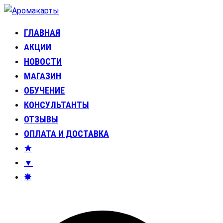
Перейти
к
ГЛАВНАЯ
Аромакарты
Психологические эфирные карты • Аромапсихология
содержимому
АКЦИИ
НОВОСТИ
МАГАЗИН
ОБУЧЕНИЕ
КОНСУЛЬТАНТЫ
ОТЗЫВЫ
ОПЛАТА И ДОСТАВКА
★
▼
✸