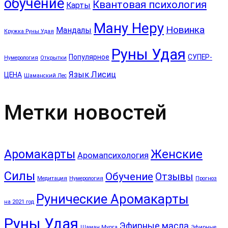
обучение
Квантовая психология
Карты
Ману Неру
Новинка
Мандалы
Кружка Руны Удая
Руны Удая
Популярное
СУПЕР-
Нумерология
Открытки
Язык Лисиц
ЦЕНА
Шаманский Лес
Метки новостей
Аромакарты
Женские
Аромапсихология
Силы
Обучение
Отзывы
Медитация
Нумерология
Прогноз
Рунические Аромакарты
на 2021 год
Руны Удая
Эфирные масла
Шаман Мурга
Эфирные