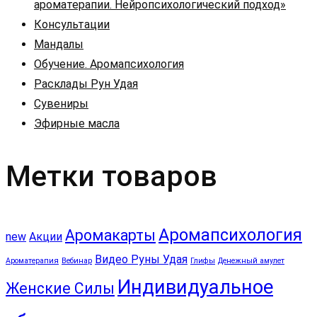
ароматерапии. Нейропсихологический подход»
Консультации
Мандалы
Обучение. Аромапсихология
Расклады Рун Удая
Сувениры
Эфирные масла
Метки товаров
Аромапсихология
Аромакарты
new
Акции
Видео Руны Удая
Ароматерапия
Вебинар
Глифы
Денежный амулет
Индивидуальное
Женские Силы