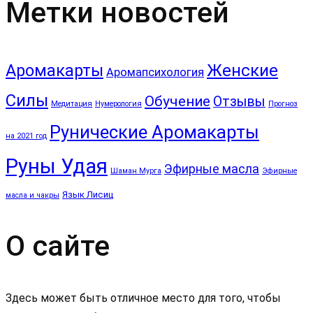
Метки новостей
Аромакарты
Женские
Аромапсихология
Силы
Обучение
Отзывы
Медитация
Нумерология
Прогноз
Рунические Аромакарты
на 2021 год
Руны Удая
Эфирные масла
Шаман Мурга
Эфирные
Язык Лисиц
масла и чакры
О сайте
Здесь может быть отличное место для того, чтобы