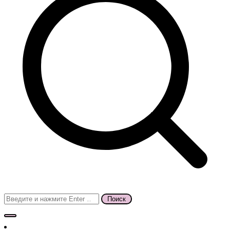
Поиск
для: