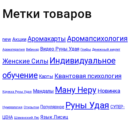
Метки товаров
Аромапсихология
Аромакарты
new
Акции
Видео Руны Удая
Ароматерапия
Вебинар
Глифы
Денежный амулет
Индивидуальное
Женские Силы
обучение
Квантовая психология
Карты
Ману Неру
Новинка
Мандалы
Кружка Руны Удая
Руны Удая
Популярное
СУПЕР-
Нумерология
Открытки
Язык Лисиц
ЦЕНА
Шаманский Лес