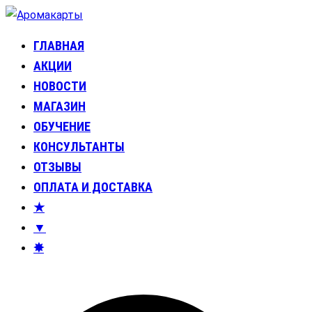
Перейти
к
ГЛАВНАЯ
Аромакарты
Психологические эфирные карты • Аромапсихология
содержимому
АКЦИИ
НОВОСТИ
МАГАЗИН
ОБУЧЕНИЕ
КОНСУЛЬТАНТЫ
ОТЗЫВЫ
ОПЛАТА И ДОСТАВКА
★
▼
✸