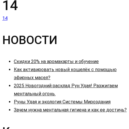
14
Навигация
14
по
НОВОСТИ
записям
Скидки 20% на аромакарты и обучение
Как активировать новый кошелёк с помощью
эфирных масел?
2025 Новогодний расклад Рун Удая! Разжигаем
ментальный огонь.
Руны Удая и экология Системы Мироздания
Зачем нужна ментальная гигиена и как ее достичь?