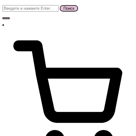
Поиск
для: